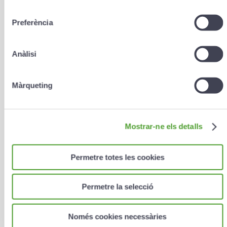
consentiment
Preferència
E-mail
*
Anàlisi
Màrqueting
Teléfono (ej. 00376000000)
Mostrar-ne els detalls
Escriba aquí sus comentarios
Permetre totes les cookies
Permetre la selecció
Només cookies necessàries