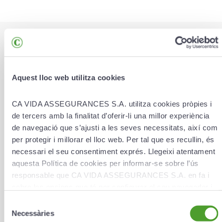
* Las casillas marcadas con un asterisco son obligatorias.
¿Qué gestión quieres efectuar?
*
Aquest lloc web utilitza cookies
CA VIDA ASSEGURANCES S.A. utilitza cookies pròpies i
de tercers amb la finalitat d’oferir-li una millor experiència
Adjunta hasta 3 archivos (Máx. 20 MB)
de navegació que s’ajusti a les seves necessitats, així com
per protegir i millorar el lloc web. Per tal que es recullin, és
Buscar archivo
necessari el seu consentiment exprés. Llegeixi atentament
Nombre
*
aquesta Política de cookies per informar-se sobre l’ús
responsable que CA VIDA ASSEGURANCES S.A. en fa i
sobre les opcions que té per configurar el seu navegador i
gestionar-les.
Selecció
Apellidos
*
Necessàries
de