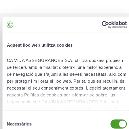
* Las casillas marcadas con un asterisco son obligatorias.
¿Qué gestión quieres efectuar?
*
Aquest lloc web utilitza cookies
CA VIDA ASSEGURANCES S.A. utilitza cookies pròpies i
de tercers amb la finalitat d’oferir-li una millor experiència
Adjunta hasta 3 archivos (Máx. 20 MB)
de navegació que s’ajusti a les seves necessitats, així com
per protegir i millorar el lloc web. Per tal que es recullin, és
Buscar archivo
necessari el seu consentiment exprés. Llegeixi atentament
Nombre
*
aquesta Política de cookies per informar-se sobre l’ús
responsable que CA VIDA ASSEGURANCES S.A. en fa i
sobre les opcions que té per configurar el seu navegador i
gestionar-les.
Selecció
Apellidos
*
Necessàries
de