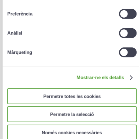
consentiment
Preferència
E-mail
*
Anàlisi
Màrqueting
Teléfono (ej. 00376000000)
Mostrar-ne els detalls
Escriba aquí sus comentarios
Permetre totes les cookies
Permetre la selecció
Només cookies necessàries