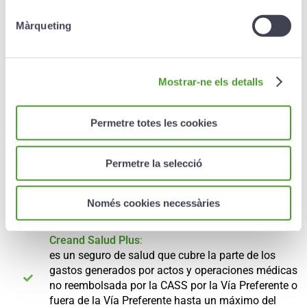
Creand Vida Capital:
Màrqueting
es un seguro de vida que, en caso de muerte o
invalidez del asegurado, garantiza a sus
beneficiarios un capital a partir de 12.000 euros.
Mostrar-ne els detalls
SALUD
Permetre totes les cookies
Creand Piam
:
Permetre la selecció
un seguro de salud con libertad total para escoger
médico, sin límite geográfico ni de especialidad, que
cubre hasta el 100% de los gastos reales que no
Només cookies necessàries
son reembolsados por la CASS.
Creand Salud Plus
:
es un seguro de salud que cubre la parte de los
gastos generados por actos y operaciones médicas
no reembolsada por la CASS por la Vía Preferente o
fuera de la Vía Preferente hasta un máximo del