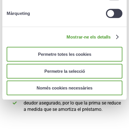
un examen médico, este será asumido por la
compañía.
Màrqueting
Mostrar-ne els detalls
Prestaciones
Permetre totes les cookies
Permetre la selecció
El capital máximo que puede asegurarse es el
equivalente a un saldo deudor de hasta 1 400
000 €.
Només cookies necessàries
El coste de la prima es proporcional al saldo
deudor asegurado, por lo que la prima se reduce
a medida que se amortiza el préstamo.