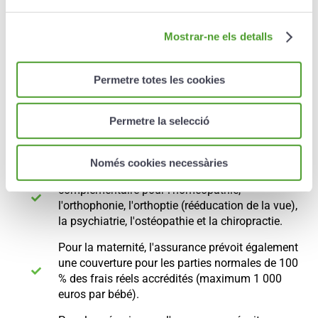
Prestations
Mostrar-ne els detalls
Creand Piam Collectif propose une couverture
Permetre totes les cookies
complémentaire des soins de santé jusqu'à 100
% des frais réels non couverts par la CASS, alors
que la plupart des assurances complémentaires
Permetre la selecció
santé remboursent au maximum 100 % des
tarifs de responsabilité définis par la CASS.
Només cookies necessàries
L'assurance comprend également une couverture
complémentaire pour l'homéopathie,
l'orthophonie, l'orthoptie (rééducation de la vue),
la psychiatrie, l'ostéopathie et la chiropractie.
Pour la maternité, l'assurance prévoit également
une couverture pour les parties normales de 100
% des frais réels accrédités (maximum 1 000
euros par bébé).