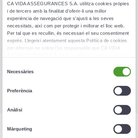
incessible qui lui permet d'accéder à un large
CA VIDA ASSEGURANCES S.A. utilitza cookies pròpies
éventail de professionnels et de centres
i de tercers amb la finalitat d’oferir-li una millor
médicaux faisant partie de l'annuaire médical.
experiència de navegació que s’ajusti a les seves
Cette carte permet à l'assuré de ne pas avoir à
necessitats, així com per protegir i millorar el lloc web.
avancer de fonds.
Per tal que es recullin, és necessari el seu consentiment
exprés. Llegeixi atentament aquesta Política de cookies
Pour les traitements, les tests diagnostiques, les
per informar-se sobre l’ús responsable que CA VIDA
interventions et les hospitalisations, une
ASSEGURANCES S.A. en fa i sobre les opcions que té
autorisation préalable doit être demandée en
per configurar el seu navegador i gestionar-les.
appelant le numéro suivant :
+34 91 590 96 44
.
Selecció
Necessàries
de
Plus d’informations sur l’annuaire médical et sur les
consentiment
centres et professionnels disponibles.
Preferència
Anàlisi
Màrqueting