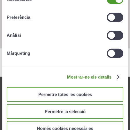
de
consentiment
Preferència
Su formulario ha sido enviado
Anàlisi
correctamente. Muchas gracias.
Màrqueting
Mostrar-ne els detalls
PRODUCTOS
Permetre totes les cookies
Vida
Salud
Permetre la selecció
Baja laboral
Només cookies necessàries