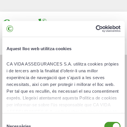
Creand Vida Capital
Aquest lloc web utilitza cookies
CA VIDA ASSEGURANCES S.A. utilitza cookies pròpies
i de tercers amb la finalitat d’oferir-li una millor
experiència de navegació que s’ajusti a les seves
necessitats, així com per protegir i millorar el lloc web.
Per tal que es recullin, és necessari el seu consentiment
exprés. Llegeixi atentament aquesta Política de cookies
per informar-se sobre l’ús responsable que CA VIDA
ASSEGURANCES S.A. en fa i sobre les opcions que té
per configurar el seu navegador i gestionar-les.
Selecció
Necessàries