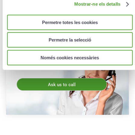
Mostrar-ne els detalls
Permetre totes les cookies
Motivation
*
Permetre la selecció
Només cookies necessàries
I have read and accept the
personal data
treatment conditions
.
*