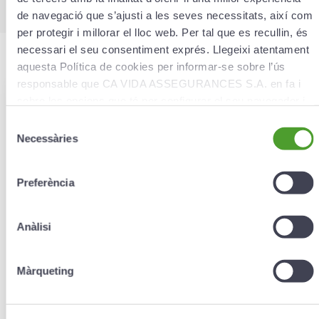
de navegació que s’ajusti a les seves necessitats, així com
per protegir i millorar el lloc web. Per tal que es recullin, és
necessari el seu consentiment exprés. Llegeixi atentament
aquesta Política de cookies per informar-se sobre l’ús
responsable que CA VIDA ASSEGURANCES S.A. en fa i
sobre les opcions que té per configurar el seu navegador i
We’ll call you!
gestionar-les.
Selecció
Leave your phone number
Necessàries
de
consentiment
and we’ll contact you in
Preferència
less than 48 hours.
Anàlisi
Your number (e.g. 00376000000)
*
Màrqueting
Applicant’s name
*