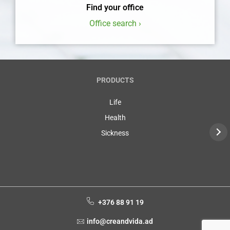
Find your office
Office search ›
PRODUCTS
Life
Health
Sickness
+376 88 91 19
info@creandvida.ad