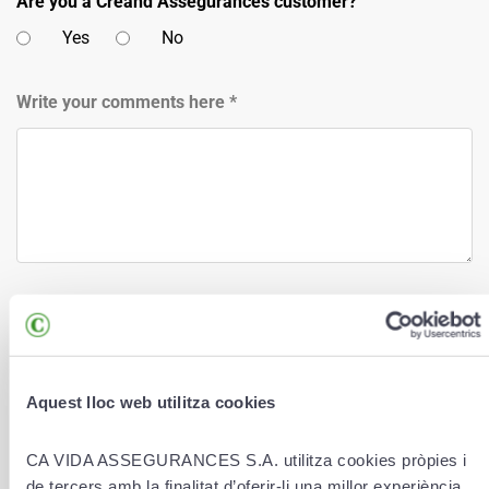
Are you a Creand Assegurances customer?
Yes
No
Write your comments here
*
I have read and accept the
personal data treatment
conditions
.
*
Aquest lloc web utilitza cookies
CA VIDA ASSEGURANCES S.A. utilitza cookies pròpies i
de tercers amb la finalitat d’oferir-li una millor experiència