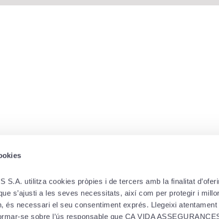
cookies
LEGAL
DOWNLOAD A
utilitza cookies pròpies i de tercers amb la finalitat d’oferir-
e s’ajusti a les seves necessitats, així com per protegir i millora
Cookie policy
in, és necessari el seu consentiment exprés. Llegeixi atentament
ies
Privacy and personal
informar-se sobre l’ús responsable que CA VIDA ASSEGURANCES 