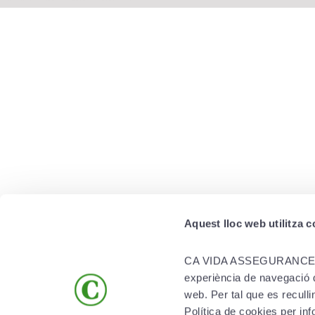
Aquest lloc web utilitza 
PRODUCTS
MORE SOLUTIONS
CA VIDA ASSEGURANCES S.A. 
experiència de navegació qu
Life
App Creand Vida
web. Per tal que es recull
Health
Compare our health insurance polic
Política de cookies per 