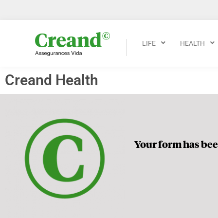
LIFE
HEALTH
Creand Health
Your form has bee