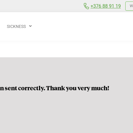
+376 88 91 19
We
SICKNESS
n sent correctly. Thank you very much!