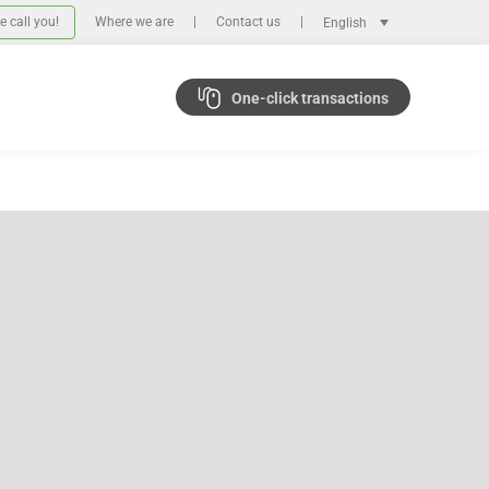
 call you!
Where we are
Contact us
English
One-click transactions