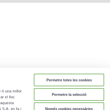
Permetre totes les cookies
PP ON
li una millor
Permetre la selecció
r el lloc
 aquesta
Només cookies necessàries
S.A. en fa i