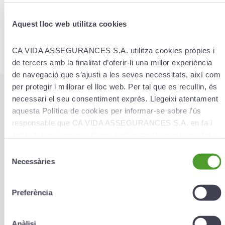
If you want to receive more information about our
Aquest lloc web utilitza cookies
products in detail,
please fill in this form and we will get in touch with
you as soon as possible.
CA VIDA ASSEGURANCES S.A. utilitza cookies pròpies i
de tercers amb la finalitat d’oferir-li una millor experiència
de navegació que s’ajusti a les seves necessitats, així com
per protegir i millorar el lloc web. Per tal que es recullin, és
* The fields marked with an asterisk are required.
necessari el seu consentiment exprés. Llegeixi atentament
aquesta Política de cookies per informar-se sobre l’ús
Products
*
responsable que CA VIDA ASSEGURANCES S.A. en fa i
sobre les opcions que té per configurar el seu navegador i
gestionar-les.
Selecció
Necessàries
de
Forename
*
consentiment
Preferència
Surname(s)
*
Anàlisi