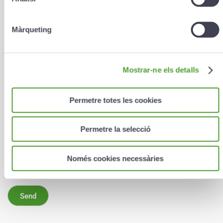
Màrqueting
E-mail
*
Mostrar-ne els detalls
Telephone (e.g. 00376000000)
Permetre totes les cookies
Permetre la selecció
I have read and accept the
personal data treatment
Només cookies necessàries
conditions
.
*